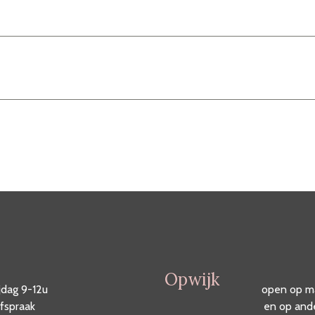
Opwijk
jdag 9-12u
open op m
fspraak
en op and