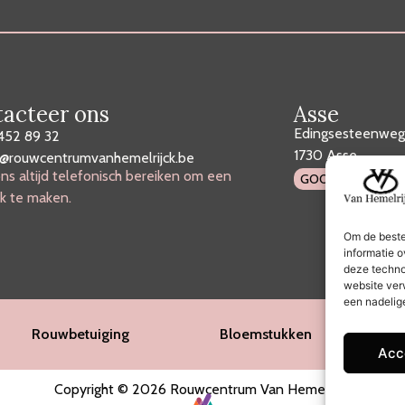
acteer ons
Asse
Edingsesteenweg
452 89 32
1730 Asse
o@rouwcentrumvanhemelrijck.be
ns altijd telefonisch bereiken om een
GOOGLE MAPS
k te maken.
Om de beste
informatie o
deze techno
website ver
een nadelig
Rouwbetuiging
Bloemstukken
Acc
Copyright © 2026 Rouwcentrum Van Hemelrijck