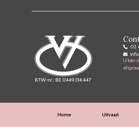
Cont
02 
inf
U kan o
afspraa
BTW-nr.: BE 0449.134.447
Home
Uitvaart