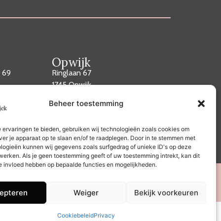
Opwijk
 69
Ringlaan 67
1745 Opwijk
GOOGLE MAPS
Beheer toestemming
 ervaringen te bieden, gebruiken wij technologieën zoals cookies om
ver je apparaat op te slaan en/of te raadplegen. Door in te stemmen met
logieën kunnen wij gegevens zoals surfgedrag of unieke ID's op deze
werken. Als je geen toestemming geeft of uw toestemming intrekt, kan dit
e invloed hebben op bepaalde functies en mogelijkheden.
Gedenkjuwelen
Contact
epteren
Weiger
Bekijk voorkeuren
Cookiebeleid
Privacy