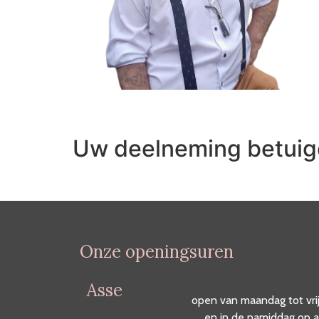
Uw deelneming betui
Onze openingsuren
Asse
open van maandag tot vri
en in de namiddag op a