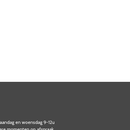
aandag en woensdag 9-12u
ere momenten op afspraak