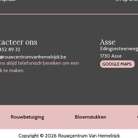
acteer ons
Asse
Edingsesteenweg
452 89 32
1730 Asse
o@rouwcentrumvanhemelrijck.be
ns altijd telefonisch bereiken om een
GOOGLE MAPS
k te maken.
Rouwbetuiging
Bloemstukken
Copyright © 2026 Rouwcentrum Van Hemelrijck