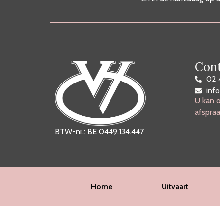
Cont
02 
inf
U kan o
afspraa
BTW-nr.: BE 0449.134.447
Home
Uitvaart