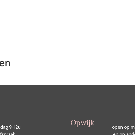
gen
Opwijk
jdag 9-12u
open op m
fspraak
en op and